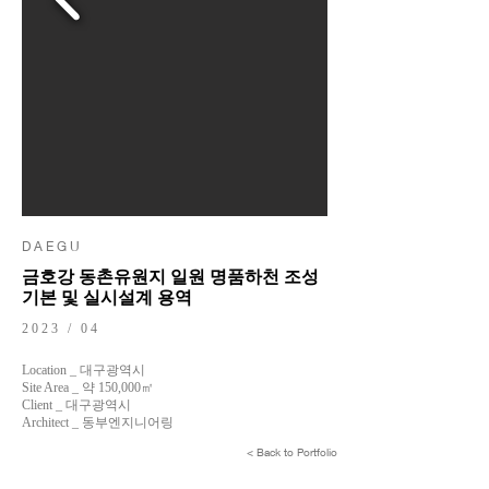
D A E G U
금호강 동촌유원지 일원 명품하천 조성
기본 및 실시설계 용역
2023 / 04
Location _ 대구광역시
Site Area _ 약 150,000㎡
Client _ 대구광역시
Architect _ 동부엔지니어링
< Back to Portfolio