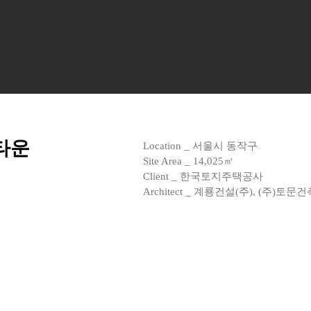
타운
Location _ 서울시 동작구
Site Area _ 14,025㎡
Client _ 한국토지주택공사
Architect _ 계룡건설(주), (주)