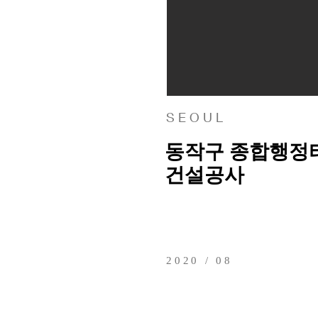
S E O U L
동작구 종합행정
건설공사
2020 / 08