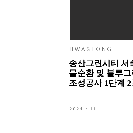
H W A S E O N G
송산그린시티 서
물순환 및 블루
조성공사 1단계 2
2024 / 11