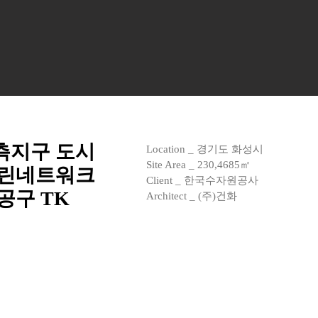
측지구 도시
Location _ 경기도 화성시
Site Area _ 230,4685㎡
그린네트워크
Client _ 한국수자원공사
공구 TK
Architect _ (주)건화