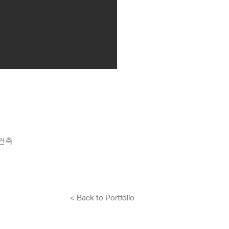
창건축
< Back to Portfolio