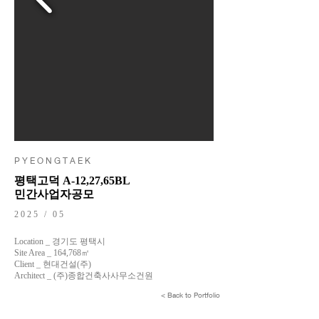
P Y E O N G T A E K
평택고덕 A-12,27,65BL
민간사업자공모
2025 / 05
Location _ 경기도 평택시
Site Area _ 164,768㎡
Client _ 현대건설(주)
Architect _ (주)종합건축사사무소건원
< Back to Portfolio