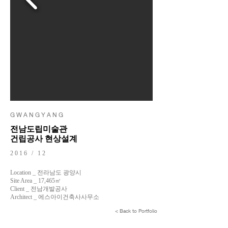
G W A N G Y A N G
전남도립미술관
건립공사 현상설계
2016 / 12
Location _ 전라남도 광양시
Site Area _ 17,465㎡
Client _ 전남개발공사
Architect _ 에스아이건축사사무소
< Back to Portfolio