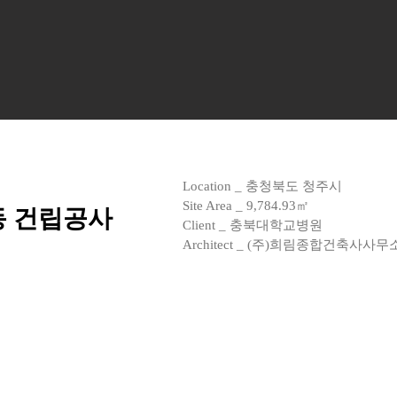
Location _ 충청북도 청주시
Site Area _ 9,784.93㎡
 건립공사
Client _ 충북대학교병원
Architect _ (주)희림종합건축사사