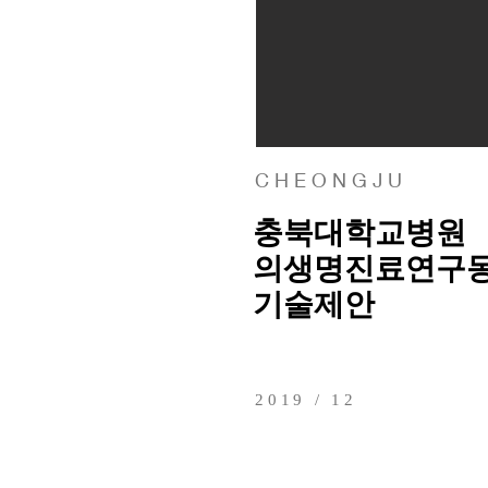
C H E O N G J U
충북대학교병원
의생명진료연구동
기술제안
2019 / 12