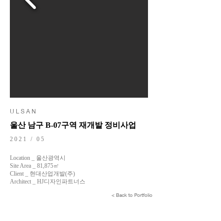
U L S A N
울산 남구 B-07구역 재개발 정비사업
2021 / 05
Location _ 울산광역시
Site Area _ 81,875㎡
Client _ 현대산업개발(주)
Architect _ HJ디자인파트너스
< Back to Portfolio