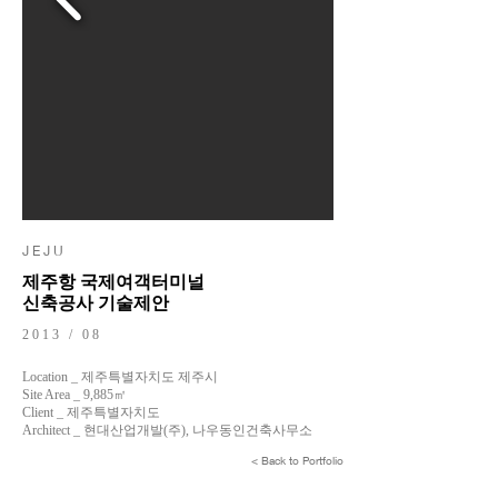
​J E J U
제주항 국제여객터미널
신축공사 기술제안
2013 / 08
Location _ 제주특별자치도 제주시
Site Area _ 9,885㎡
Client _ 제주특별자치도
Architect _ 현대산업개발(주), 나우동인건축사무소
< Back to Portfolio