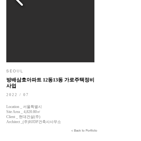
S E O U L
방배삼호아파트 12동13동 가로주택정비
사업
2022 / 07
Location _ 서울특별시
Site Area _ 4,820.80㎡
Client _ 현대건설(주)
Architect _(주)HJDP건축사사무소
< Back to Portfolio