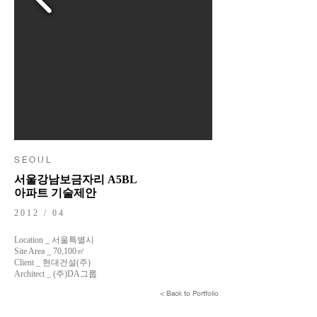
S E O U L
서울강남보금자리 A5BL
아파트 기술제안
2012 / 04
Location _ 서울특별시
Site Area _ 70,100㎡
Client _ 현대건설(주)
Architect _ (주)DA그룹
< Back to Portfolio