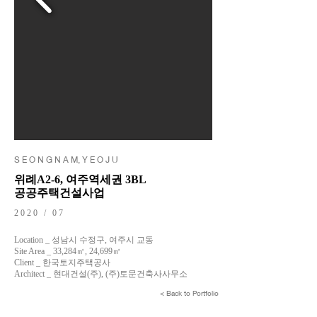
S E O N G N A M, Y E O J U
위례A2-6, 여주역세권 3BL
공공주택건설사업
2020 / 07
Location _ 성남시 수정구, 여주시 교동
Site Area _ 33,284㎡, 24,699㎡
Client _ 한국토지주택공사
Architect _ 현대건설(주), (주)토문건축사사무소
< Back to Portfolio