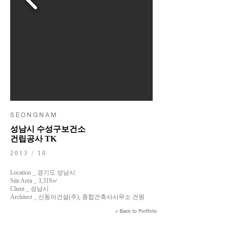
S E O N G N A M
성남시 수성구보건소
건립공사 TK
2013 / 10
Location _ 경기도 성남시
Site Area _ 3,319㎡
Client _ 성남시
Architect _ 신동아건설(주), 종합건축사사무소 건원
< Back to Portfolio