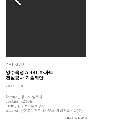
Y A N G J U
양주옥정 A-4BL 아파트
건설공사 기술제안
2019 / 08
Location _ 경기도 양주시
Site Area _ 62,164㎡
Client _ 한국토지주택공사
Architect _ (주)토문건축사사무소, 계룡건설산업(주)
< Back to Portfolio