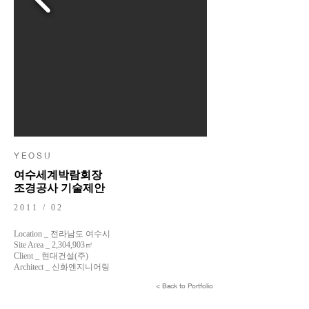
Y E O S U
여수세계박람회장
조경공사 기술제안
2011 / 02
Location _ 전라남도 여수시
Site Area _ 2,304,903㎡
Client _ 현대건설(주)
Architect _ 신화엔지니어링
< Back to Portfolio