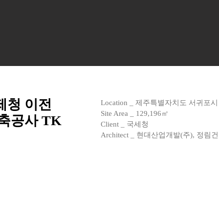
제청 이전
Location _ 제주특별자치도 서귀포시
Site Area _ 129,196㎡
축공사 TK
Client _ 국세청
Architect _ 현대산업개발(주), 정림