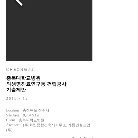
C H E O N G J U
충북대학교병원
의생명진료연구동 건립공사
기술제안
2019 / 12
Location _ 충청북도 청주시
Site Area _ 9,784.93㎡
Client _ 충북대학교병원
Architect _ (주)희림종합건축사사무소, 계룡건설산업
(주)