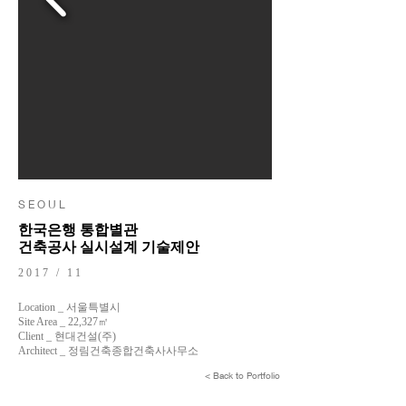
S E O U L
한국은행 통합별관
건축공사 실시설계 기술제안
2017 / 11
Location _ 서울특별시
Site Area _ 22,327㎡
Client _ 현대건설(주)
Architect _ 정림건축종합건축사사무소
< Back to Portfolio