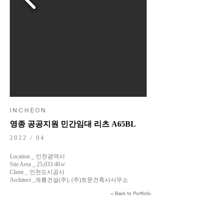
I N C H E O N
영종 공공지원 민간임대 리츠 A65BL
2022 / 04
Location _ 인천광역시
Site Area _ 25,033.40㎡
Client _ 인천도시공사
Architect _계룡건설(주), (주)토문건축사사무소
< Back to Portfolio