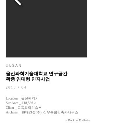
U L S A N
울산과학기술대학교 연구공간
확충 임대형 민자사업
2013 / 04
Location _ 울산광역시
Site Area _ 118,536㎡
Client _ 교육과학기술부
Architect _ 현대건설(주), 삼우종합건축사사무소
< Back to Portfolio