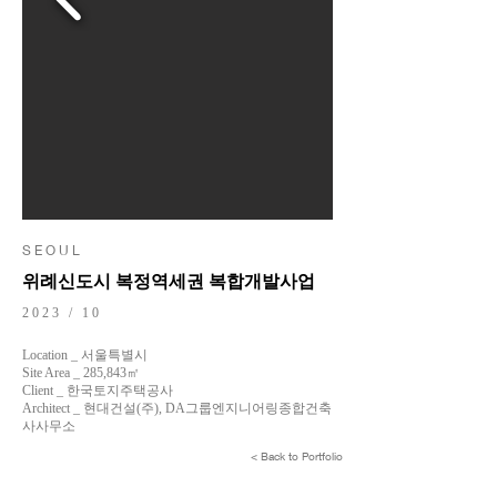
S E O U L
위례신도시 복정역세권 복합개발사업
2023 / 10
Location _ 서울특별시
Site Area _ 285,843㎡
Client _ 한국토지주택공사
Architect _ 현대건설(주), DA그룹엔지니어링종합건축
사사무소
< Back to Portfolio