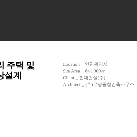
 주택 및
Location _ 인천광역시
Site Area _ 841,000㎡
상설계
Client _ 현대건설(주)
Architect _ (주)무영종합건축사무소