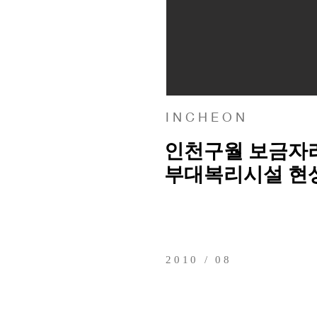
I N C H E O N
인천구월 보금자리
부대복리시설 현
2010 / 08