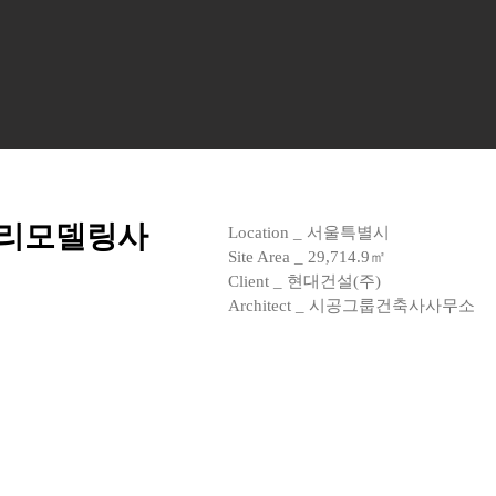
 리모델링사
Location _ 서울특별시
Site Area _ 29,714.9㎡
Client _ 현대건설(주)
Architect _ 시공그룹건축사사무소