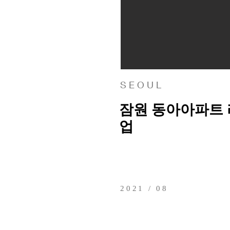
S E O U L
잠원 동아아파트
업
2021 / 08