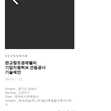
S E O N G N A M
판교창조경제밸리
기업지원허브 건립공사
기술제안
2015 / 12
Location _ 경기도 성남시
Site Area _ 22,827㎡
Client _ 한국토지주택공사
Architect _ 현대건설(주), (주)범건축종합건축사사무
소