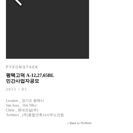
P Y E O N G T A E K
평택고덕 A-12,27,65BL
민간사업자공모
2025 / 05
Location _ 경기도 평택시
Site Area _ 164,768㎡
Client _ 현대건설(주)
Architect _ (주)종합건축사사무소건원
< Back to Portfolio