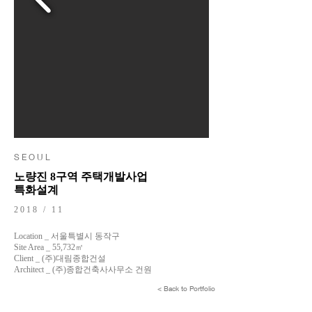
S E O U L
노량진 8구역 주택개발사업
​특화설계
2018 / 11
Location _ 서울특별시 동작구
Site Area _ 55,732㎡
Client _ (주)대림종합건설
Architect _ (주)종합건축사사무소 건원​
< Back to Portfolio