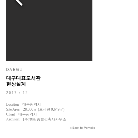
D A E G U
대구대표도서관
현상설계
2017 / 12
Location _ 대구광역시
Site Area _ 28,050㎡ (도서관 9,649㎡)
Client _ 대구광역시
Architect _ (주)행림종합건축사사무소
< Back to Portfolio