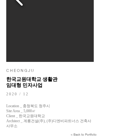
C H E O N G J U
한국교원대학교 생활관
임대형 민자사업
2020 / 12
Location _ 충청북도 청주시
Site Area _ 5,000㎡
Client _ 한국교원대학교
Architect _ 계룡건설(주), (주)디엔비파트너스 건축사
사무소
< Back to Portfolio