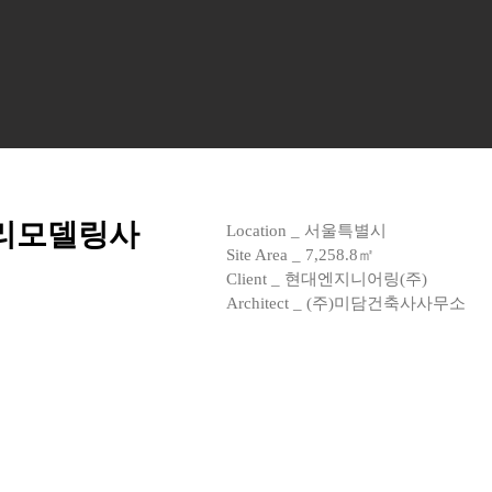
리모델링사
Location _ 서울특별시
Site Area _ 7,258.8㎡
Client _ 현대엔지니어링(주)
Architect _ (주)미담건축사사무소