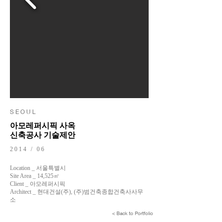
S E O U L
아모레퍼시픽 사옥
신축공사 기술제안
2014 / 06
Location _ 서울특별시
Site Area _ 14,525㎡
Client _ 아모레퍼시픽
Architect _ 현대건설(주), (주)범건축종합건축사사무
소
< Back to Portfolio