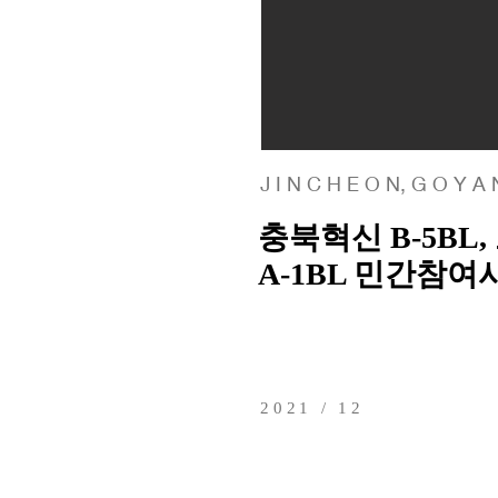
J I N C H E O N, G O Y A
충북혁신 B-5BL
A-1BL 민간참여
2021 / 12