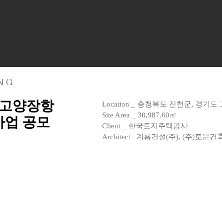
 N G
, 고양장항
Location _ 충청북도 진천군, 경기도
Site Area _ 30,987.60㎡
사업 공모
Client _ 한국토지주택공사
Architect _계룡건설(주), (주)토