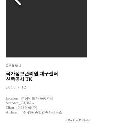
D A E G U
국가정보관리원 대구센터
​신축공사 TK
2018 / 12
Location _ 경상남도 대구광역시
Site Area _ 81,367㎡
Client _ 현대건설(주)
Architect _ (주)행림종합건축사사무소
< Back to Portfolio