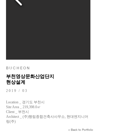
​B U C H E O N
부천영상문화산업단지
현상설계
2019 / 03
Location _ 경기도 부천시
Site Area _ 219,398.0㎡
Client _ 부천시
Architect _ (주)행림종합건축사사무소, 현대엔지니어
링(주)
< Back to Portfolio