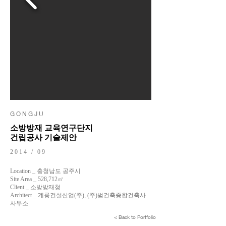
​G O N G J U
소방방재 교육연구단지
건립공사 기술제안
2014 / 09
Location _ 충청남도 공주시
Site Area _ 528,712㎡
Client _ 소방방재청
Architect _ 계룡건설산업(주), (주)범건축종합건축사
사무소
< Back to Portfolio