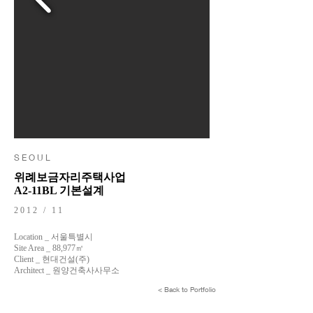
S E O U L
위례보금자리주택사업
A2-11BL 기본설계
2012 / 11
Location _ 서울특별시
Site Area _ 88,977㎡
Client _ 현대건설(주)
Architect _ 원양건축사사무소
< Back to Portfolio