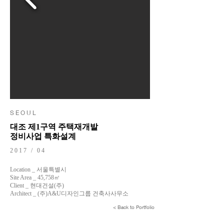
S E O U L
대조 제1구역 주택재개발
정비사업 특화설계
2017 / 04
Location _ 서울특별시
Site Area _ 45,758㎡
Client _ 현대건설(주)
Architect _ (주)A&U디자인그룹 건축사사무소
< Back to Portfolio