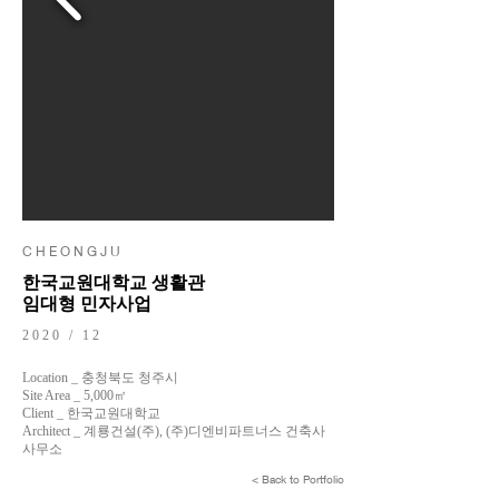
C H E O N G J U
한국교원대학교 생활관
임대형 민자사업
2020 / 12
Location _ 충청북도 청주시
Site Area _ 5,000㎡
Client _ 한국교원대학교
Architect _ 계룡건설(주), (주)디엔비파트너스 건축사
사무소
< Back to Portfolio