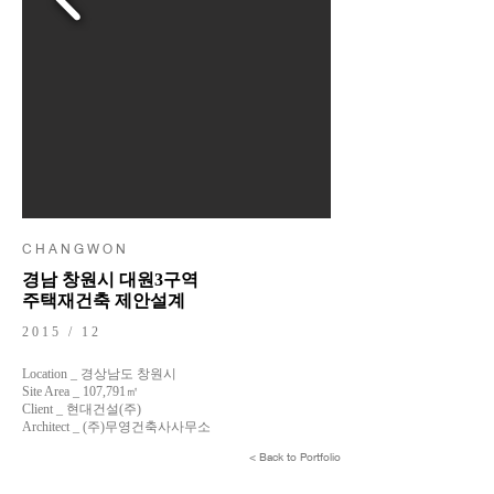
C H A N G W O N
경남 창원시 대원3구역
주택재건축 제안설계
2015 / 12
Location _ 경상남도 창원시
Site Area _ 107,791㎡
Client _ 현대건설(주)
Architect _ (주)무영건축사사무소
< Back to Portfolio