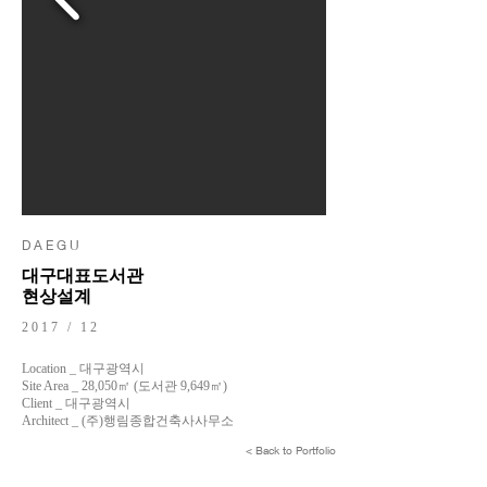
D A E G U
대구대표도서관
현상설계
2017 / 12
Location _ 대구광역시
Site Area _ 28,050㎡ (도서관 9,649㎡)
Client _ 대구광역시
Architect _ (주)행림종합건축사사무소
< Back to Portfolio