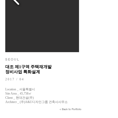
S E O U L
대조 제1구역 주택재개발
정비사업 특화설계
2017 / 04
Location _ 서울특별시
Site Area _ 45,758㎡
Client _ 현대건설(주)
Architect _ (주)A&U디자인그룹 건축사사무소
< Back to Portfolio