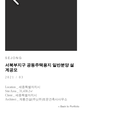
S E J O N G
서북부지구 공동주택용지 일반분양 설
계공모
2021 / 03
Location _ 세종특별자치시
Site Area _ 31,436.2㎡
Client _ 세종특별자치시
Architect _ 계룡건설(주),(주)토문건축사사무소
< Back to Portfolio