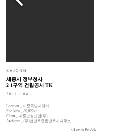
S E J O N G
세종시 정부청사
2-1구역 건립공사 TK
2011 / 04
Location _ 세종특별자치시
Site Area _ 80,822㎡
Client _ 계룡건설산업(주)
Architect _ (주)범건축종합건축사사무소
< Back to Portfolio