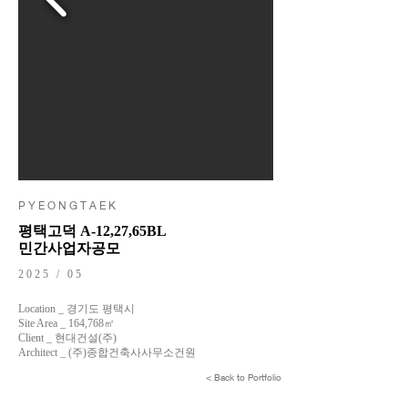
P Y E O N G T A E K
평택고덕 A-12,27,65BL
민간사업자공모
2025 / 05
Location _ 경기도 평택시
Site Area _ 164,768㎡
Client _ 현대건설(주)
Architect _ (주)종합건축사사무소건원
< Back to Portfolio