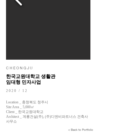
C H E O N G J U
한국교원대학교 생활관
임대형 민자사업
2020 / 12
Location _ 충청북도 청주시
Site Area _ 5,000㎡
Client _ 한국교원대학교
Architect _ 계룡건설(주), (주)디엔비파트너스 건축사
사무소
< Back to Portfolio