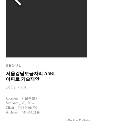
S E O U L
서울강남보금자리 A5BL
아파트 기술제안
2012 / 04
Location _ 서울특별시
Site Area _ 70,100㎡
Client _ 현대건설(주)
Architect _ (주)DA그룹
< Back to Portfolio