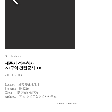
S E J O N G
세종시 정부청사
2-1구역 건립공사 TK
2011 / 04
Location _ 세종특별자치시
Site Area _ 80,822㎡
Client _ 계룡건설산업(주)
Architect _ (주)범건축종합건축사사무소
< Back to Portfolio