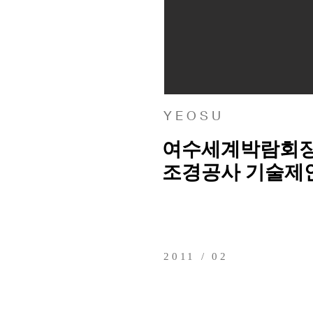
Y E O S U
여수세계박람회
조경공사 기술제
2011 / 02