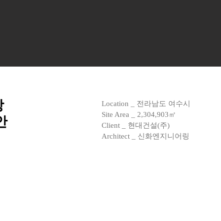
장
Location _ 전라남도 여수시
Site Area _ 2,304,903㎡
안
Client _ 현대건설(주)
Architect _ 신화엔지니어링