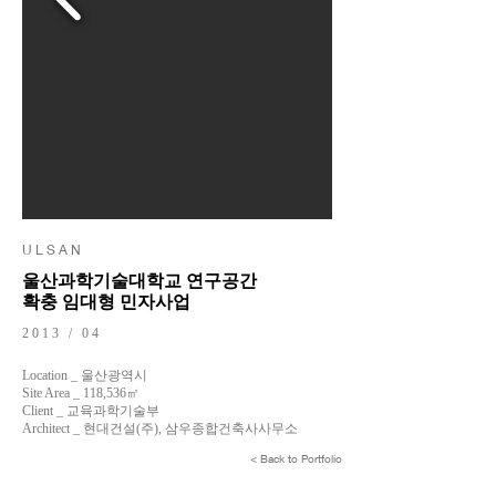
U L S A N
울산과학기술대학교 연구공간
확충 임대형 민자사업
2013 / 04
Location _ 울산광역시
Site Area _ 118,536㎡
Client _ 교육과학기술부
Architect _ 현대건설(주), 삼우종합건축사사무소
< Back to Portfolio