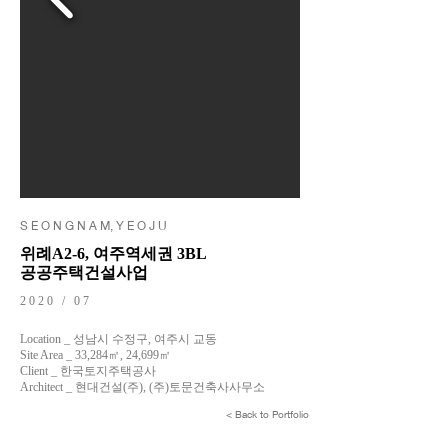
S E O N G N A M, Y E O J U
위례A2-6, 여주역세권 3BL
공공주택건설사업
2020 / 07
Location _ 성남시 수정구, 여주시 교동
Site Area _ 33,284㎡, 24,699㎡
Client _ 한국토지주택공사
Architect _ 현대건설(주), (주)토문건축사사무소
< Back to Portfolio