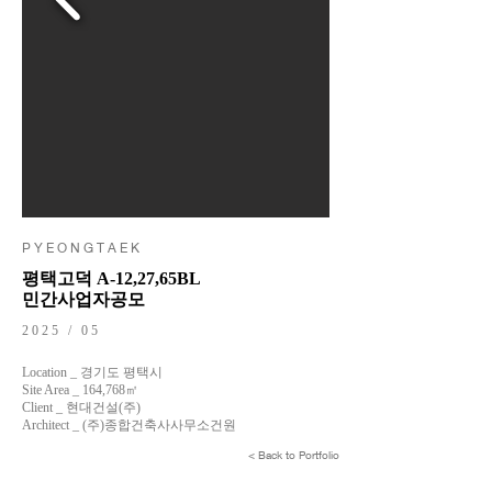
P Y E O N G T A E K
평택고덕 A-12,27,65BL
민간사업자공모
2025 / 05
Location _ 경기도 평택시
Site Area _ 164,768㎡
Client _ 현대건설(주)
Architect _ (주)종합건축사사무소건원
< Back to Portfolio